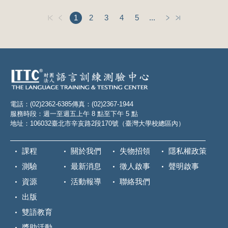
1
2
3
4
5
...
電話：(02)2362-6385
傳真：(02)2367-1944
服務時段：週一至週五上午 8 點至下午 5 點
地址：106032臺北市辛亥路2段170號（臺灣大學校總區內）
課程
關於我們
失物招領
隱私權政策
測驗
最新消息
徵人啟事
聲明啟事
資源
活動報導
聯絡我們
出版
雙語教育
獎助活動