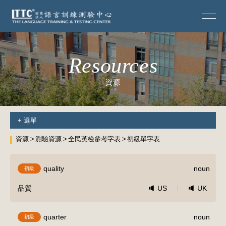
Resources
資源
+
選單
資源
測驗資源
全民英檢參考字表
初級單字表
quality
noun
初級
品質
US
UK
quarter
noun
初級