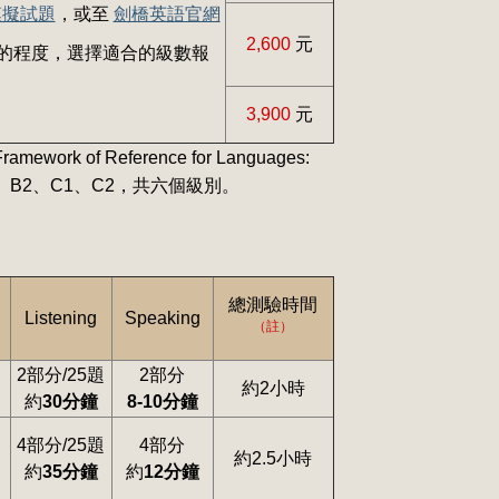
模擬試題
，或至
劍橋英語官網
2,600
元
的程度，選擇適合的級數報
3,900
元
 of Reference for Languages:
2、B1、B2、C1、C2，共六個級別。
總測驗時間
Listening
Speaking
（註）
2部分/25題
2部分
約2小時
約
30分鐘
8-10分鐘
4部分/25題
4部分
約2.5小時
約
35分鐘
約
12分鐘