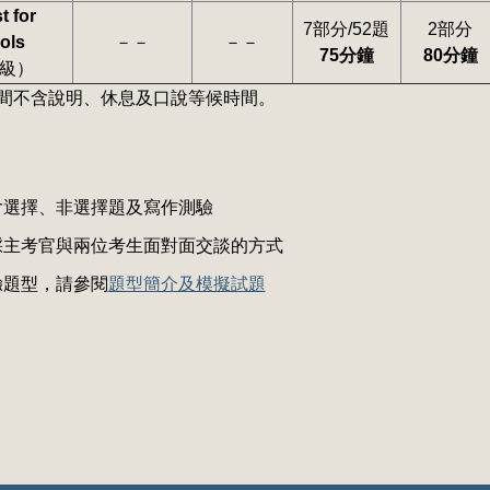
t for
7部分/52題
2部分
ols
－－
－－
75分鐘
80分鐘
級）
間不含說明、休息及口說等候時間。
含選擇、非選擇題及寫作測驗
採主考官與兩位考生面對面交談的方式
驗題型，請參閱
題型簡介及模擬試題