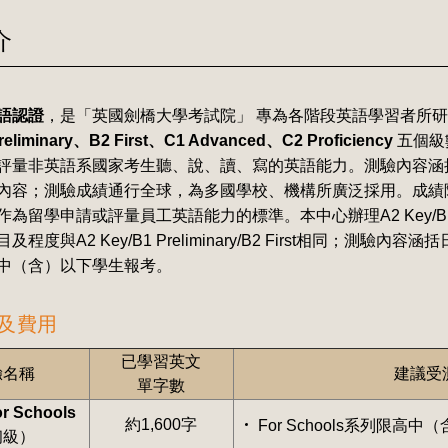
介
語認證
，是「英國劍橋大學考試院」 專為各階段英語學習者所
eliminary、B2 First、C1 Advanced、C2 Proficiency
五個級
評量非英語系國家考生聽、說、讀、寫的英語能力。測驗內容涵
內容；測驗成績通行全球，為多國學校、機構所廣泛採用。成績
留學申請或評量員工英語能力的標準。本中心辦理A2 Key/B1 Prelimina
及程度與A2 Key/B1 Preliminary/B2 First相同；
中（含）以下學生報考。
及費用
已學習英文
驗名稱
建議受
單字數
or Schools
約1,600字
For Schools系列限高
初級）