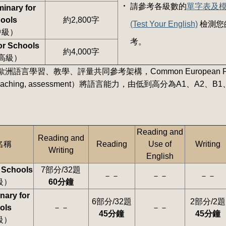
請參考各級數的
單字表及
minary for
ools
約2,800字
(Test Your English)
檢測您
中級）
考。
for Schools
約4,000字
高級）
洲語言學習、教學、評量共同參考架構，Common European Framework
g, teaching, assessment）將語言能力，由低到高分為A1、A
Reading and
Reading and
名稱
Reading
Use of
Writing
Writing
English
 Schools
7部分/32題
－－
－－
－－
級）
60分鐘
nary for
6部分/32題
2部分/2題
ols
－－
－－
45分鐘
45分鐘
級）