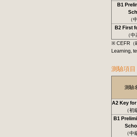
B1 Preli
Sch
（
B2 First 
（中
※ CEFR（歐
Learnin
測驗項目
測驗
A2 Key for
（初
B1 Prelimi
Scho
（中