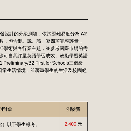
研發設計的分級測驗，依試題難易度分為
A2
數，包含聽、說、讀、寫四項完整評量，
括學術與各行業主題，並參考國際市場的需
除可自我評量英語學習成效、鼓勵學習英語
ry/B2 First for Schools三個級
測驗內容涵括日常生活情境，並著重學生的生活及校園經
測對象
測驗費
2,400
元
中（含）以下學生報考。