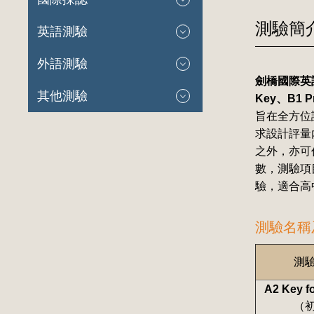
測驗簡
英語測驗
外語測驗
劍橋國際英
其他測驗
Key、B1 Pr
旨在全方位
求設計評量
之外，亦可作為
數，測驗項目
驗，適合高
測驗名稱
測
A2 Key f
（