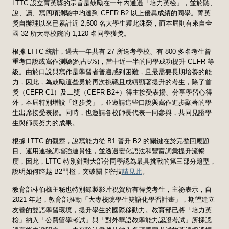
LTTC 設立菁英獎的宗旨是鼓勵在一年內通過「培力英檢」，並於聽、
說、讀、寫四項測驗中均達到 CEFR B2 以上優異成績的同學。菁英
獎自辦理以來已累計近 2,500 名大學生獲此殊榮，而本屆則有來自全
國 32 所大專校院的 1,120 名同學獲獎。
根據 LTTC 統計，過去一年共有 27 所送考學校、有 800 多名考生曾
重考口說或寫作測驗(約占5%)，當中近一半的同學成功提升 CEFR 等
級。由於口說與寫作是學習者普遍感到困難，且最需要長期培養的能
力，因此，為鼓勵這些勇於再次挑戰且成績顯著提升的考生，除了首
獎（CEFR C1）及二獎（CEFR B2+）得主接受表揚、分享學習心得
外，本屆特別增設「進步獎」，並邀請這些口說與寫作進步顯著的學
生出席接受表揚。同時，也邀請各校師長代表一同參與，共同見證學
生與師長努力的成果。
根據 LTTC 的觀察，說寫能力從 B1 晉升 B2 的關鍵在於完整回應題
目、運用連接詞增強連貫性，並透過變化語法和豐富詞彙提升流暢
度，因此，LTTC 特別針對大部分同學認為最具挑戰的第三部分題型，
說明如何跨越 B2門檻，突破關卡密技
請見此
。
教育部林伯樵主秘也特別錄製影片祝賀所有得獎考生，主祕表示，自
2021 年起，教育部推動「大專校院學生雙語化學習計畫」，期望建立
友善的雙語學習環境，提升學生的國際移動力。教育部已將「培力英
檢」納入「公費留學考試」與「對外華語教學能力認證考試」所採認