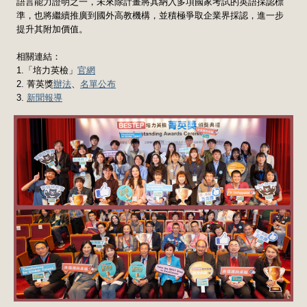
語言能力證明之一，未來除計畫將其納入多項國家考試的英語採認標
準，也將繼續推廣到國外高教機構，並積極爭取企業界採認，進一步
提升其附加價值。
相關連結：
1.「培力英檢」
官網
2. 菁英獎
辦法
、
名單公布
3.
新聞報導