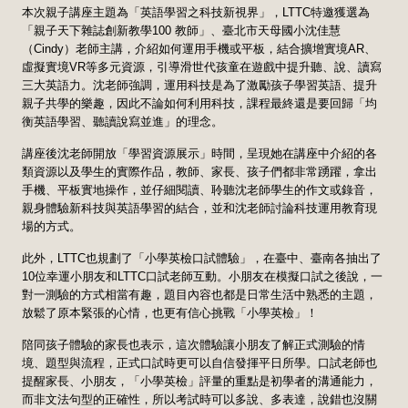
本次親子講座主題為「英語學習之科技新視界」，LTTC特邀獲選為
「親子天下雜誌創新教學100 教師」、臺北市天母國小沈佳慧
（Cindy）老師主講，介紹如何運用手機或平板，結合擴增實境AR、
虛擬實境VR等多元資源，引導滑世代孩童在遊戲中提升聽、說、讀寫
三大英語力。沈老師強調，運用科技是為了激勵孩子學習英語、提升
親子共學的樂趣，因此不論如何利用科技，課程最終還是要回歸「均
衡英語學習、聽讀說寫並進」的理念。
講座後沈老師開放「學習資源展示」時間，呈現她在講座中介紹的各
類資源以及學生的實際作品，教師、家長、孩子們都非常踴躍，拿出
手機、平板實地操作，並仔細閱讀、聆聽沈老師學生的作文或錄音，
親身體驗新科技與英語學習的結合，並和沈老師討論科技運用教育現
場的方式。
此外，LTTC也規劃了「小學英檢口試體驗」，在臺中、臺南各抽出了
10位幸運小朋友和LTTC口試老師互動。小朋友在模擬口試之後說，一
對一測驗的方式相當有趣，題目內容也都是日常生活中熟悉的主題，
放鬆了原本緊張的心情，也更有信心挑戰「小學英檢」！
陪同孩子體驗的家長也表示，這次體驗讓小朋友了解正式測驗的情
境、題型與流程，正式口試時更可以自信發揮平日所學。口試老師也
提醒家長、小朋友，「小學英檢」評量的重點是初學者的溝通能力，
而非文法句型的正確性，所以考試時可以多說、多表達，說錯也沒關