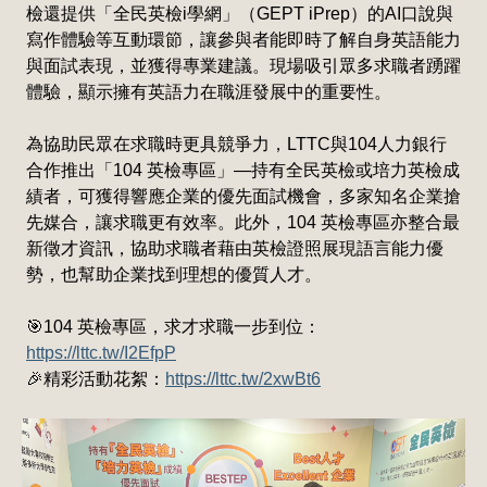
檢還提供「全民英檢i學網」（GEPT iPrep）的AI口說與
寫作體驗等互動環節，讓參與者能即時了解自身英語能力
與面試表現，並獲得專業建議。現場吸引眾多求職者踴躍
體驗，顯示擁有英語力在職涯發展中的重要性。
為協助民眾在求職時更具競爭力，LTTC與104人力銀行
合作推出「104 英檢專區」—持有全民英檢或培力英檢成
績者，可獲得響應企業的優先面試機會，多家知名企業搶
先媒合，讓求職更有效率。此外，104 英檢專區亦整合最
新徵才資訊，協助求職者藉由英檢證照展現語言能力優
勢，也幫助企業找到理想的優質人才。
🎯104 英檢專區，求才求職一步到位：
https://lttc.tw/I2EfpP
🎉精彩活動花絮：
https://lttc.tw/2xwBt6