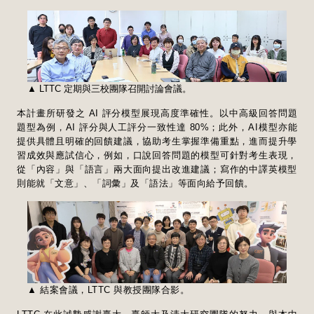
▲ LTTC 定期與三校團隊召開討論會議。
本計畫所研發之 AI 評分模型展現高度準確性。以中高級回答問題
題型為例，AI 評分與人工評分一致性達 80%；此外，AI模型亦能
提供具體且明確的回饋建議，協助考生掌握準備重點，進而提升學
習成效與應試信心，例如，口說回答問題的模型可針對考生表現，
從「內容」與「語言」兩大面向提出改進建議；寫作的中譯英模型
則能就「文意」、「詞彙」及「語法」等面向給予回饋。
▲ 結案會議，LTTC 與教授團隊合影。