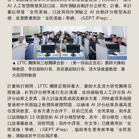
AI 人工智慧開發英語口說、寫作測驗自動評分之研究」計畫。本計
畫以研發「全民英檢」口說與寫作測驗之 AI 自動評分模型為目
標，並實際應用於「全民英檢 i 學網」（GEPT iPrep）。
▲ LTTC 團隊與三校團隊合影：（第一排由左至右）臺師大陳柏
琳教授、李欣穎執行長、吳若蕙副執行長、清大張俊盛教授、臺
大高照明教授
計畫執行期間，LTTC 團隊定期與臺大、臺師大及清大研究團隊召
開會議，針對評分標準進行充分溝通，並持續檢視人工評分與 AI
評分結果之差異，深入討論差異成因及解決方案，同時處理系統開
發過程中所面臨之軟體與硬體問題，以確保 AI 評分結果具備高度
信度與效度。在各方通力合作下，目前已完成「全民英檢」寫作及
口說測驗共 13 項題型的 AI 評分模型研發。其中，部分模型（包括
口說看圖敘述、回答問題；寫作中譯英、作文等）已獲應用於「全
民英檢 i 學網」（GEPT iPrep），協助考生更有效準備「全民英
檢」測驗或於平日自我評量。