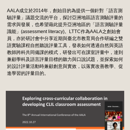
AALA成立於2014年，創始目的為提供一個針對「語言測
驗評量」議題交流的平台，探討亞洲地區語言測驗評量的
需求與發展，也希望藉此提升亞洲地區的「語言測驗評量
識能」(assessment literacy)。LTTC作為AALA之創始會
員，亦於研討會中分享近期與臺北市教育局合作研編之雙
語實驗課程自然聽說評量工具，發表如何透過自然與英語
教師跨科共同備課的模式，研發出可在課室評量中，達到
兼顧學科及語言評量目標的聽力與口說試題，並探索如何
於設計評量活動時兼顧創意與實效，以落實改善教學、促
進學習的評量目的。