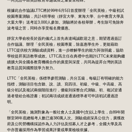
一同見證中區英語教育卓越成長之重要里程碑。
根據此合作協議LTTC將於99年6月5日首度辦理「全民英檢」中級初試
校園專案測驗，共計4所學校（靜宜大學、東海大學、台中教育大學及
大葉大學）送考近3,000人參加。測驗將於各校舉辦，考生除可免除奔
波考場之苦，同時亦享受報名費優惠。
靜宜大學俞校長於簽約儀式上首先表達竭誠歡迎之意，期望透過簽訂
合作協議、辦理「全民英檢」校園專案，除嘉惠學生外，更能藉助
LTTC提供校方測驗成績資料，進一步瞭解學生的能力與強弱處，協助
學校提昇英語教學成效。LTTC高主任在典禮中也期許LTTC未來能夠繼
續擴大與全國各教育機構合作的廣度與深度，共同為提昇台灣的英語
教育品質與國際競爭力努力。
LTTC「全民英檢」係標準參照測驗，共分五級，每級訂有明確的能力
指標，測驗項目包含聽、說、讀、寫四項。初級、中級、中高級、高
級分初試及複試兩個階段進行，優級則採整合式測驗。初、複試皆通
過者發給合格證書；初試兩項成績達通過標準者可申請初試通過證
明。
「全民英檢」施測對象為一般社會人士及國中(含)以上學生，自89年開
辦至98年底總報考人數已逾380萬人次。測驗成績深具公信力，廣獲政
府及公民營機構採認作為人力評估及招募人才之參考，全國大學及高
中亦普遍採用作為學習成果評量或畢業檢核依據。