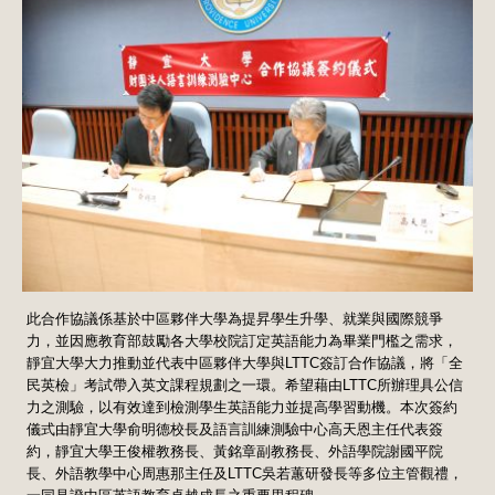
此合作協議係基於中區夥伴大學為提昇學生升學、就業與國際競爭
力，並因應教育部鼓勵各大學校院訂定英語能力為畢業門檻之需求，
靜宜大學大力推動並代表中區夥伴大學與LTTC簽訂合作協議，將「全
民英檢」考試帶入英文課程規劃之一環。希望藉由LTTC所辦理具公信
力之測驗，以有效達到檢測學生英語能力並提高學習動機。本次簽約
儀式由靜宜大學俞明德校長及語言訓練測驗中心高天恩主任代表簽
約，靜宜大學王俊權教務長、黃銘章副教務長、外語學院謝國平院
長、外語教學中心周惠那主任及LTTC吳若蕙研發長等多位主管觀禮，