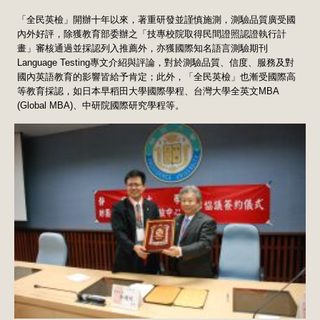
「全民英檢」開辦十年以來，著重研發並謹慎施測，測驗品質廣受國
內外好評，除獲教育部委辦之「技專校院取得民間證照認證執行計
畫」審核通過並採認列入推薦外，亦獲國際知名語言測驗期刊
Language Testing專文介紹與評論，對於測驗品質、信度、服務及對
國內英語教育的影響皆給予肯定；此外，「全民英檢」也漸受國際高
等教育採認，如日本早稻田大學國際學程、台灣大學全英文MBA
(Global MBA)、中研院國際研究學程等。