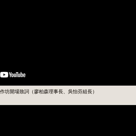
作坊開場致詞（廖柏森理事長、吳怡芬組長）