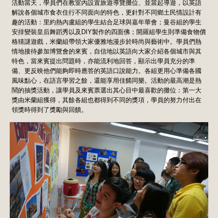
活動當天，學員們在教室內設置旅遊導覽攤位、並當起導遊，以英語
解說各個城市食衣住行不同面向的特色，更針對不同鄉土民情設計有
趣的活動：里約熱內盧組的學生結合足球與嘉年華會；曼谷組的學生
安排變裝皇后舞蹈秀以及DIY製作的四面佛；開羅組學生則準備食物價
格猜謎遊戲，米蘭組帶領大家優雅地漫步於時尚與藝術中。學員們熱
情地接待參加博覽會的來賓，自信地以英語向大家介紹各個城市與其
特色，當來賓提出問題時，亦能流利地回答，顯示出學員充分的準
備、更反映他們能夠即時應答的英語口說能力。各組更用心準備各國
風味點心，在語言學習之餘，還能享用佳餚同樂。活動的最高潮是熱
鬧的抽獎活動，讓學員及來賓票選出其心目中最喜歡的攤位：第一大
獎由米蘭組獲得，其餘各組也都得到不同的獎項，學員的努力付出在
領獎時得到了獎勵與回饋。