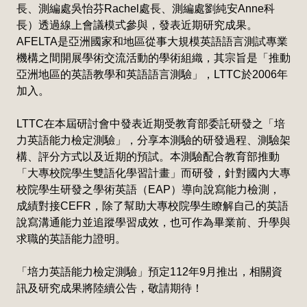
長、測編處吳怡芬Rachel處長、測編處劉純安Anne科
長）透過線上會議模式參與，發表近期研究成果。
AFELTA是亞洲國家和地區從事大規模英語語言測試專業
機構之間開展學術交流活動的學術組織，其宗旨是「推動
亞洲地區的英語教學和英語語言測驗」，LTTC於2006年
加入。
LTTC在本屆研討會中發表近期受教育部委託研發之「培
力英語能力檢定測驗」，分享本測驗的研發過程、測驗架
構、評分方式以及近期的預試。本測驗配合教育部推動
「大專校院學生雙語化學習計畫」而研發，針對國內大專
校院學生研發之學術英語（EAP）導向說寫能力檢測，
成績對接CEFR，除了幫助大專校院學生瞭解自己的英語
說寫溝通能力並追蹤學習成效，也可作為畢業前、升學與
求職的英語能力證明。
「培力英語能力檢定測驗」預定112年9月推出，相關資
訊及研究成果將陸續公告，敬請期待！