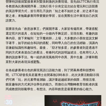
營隊特訓後就緊接著來到緊張刺激的決賽現場。首先由LTTC執行長沈
冬教授為比賽揭開序幕，沈執行長十分肯定這次結合電玩和口語競賽
的英語學習方式，並引用孔子說的「知之者不如好之者，好之者不如
樂之者」來勉勵參賽同學要樂於學習，並在實際生活中展現自己的英
語實力。
競賽首先由「創意故事王」們展開序幕，大家皆有備而來，帶著搭配
選定照片的道具，在短短的一分鐘內手舞足蹈，呈現生動、有趣的故
事內容。接下來輪到「文字魔術師」上場，大多數的小朋友從說文解
字著手，如字的組合和詞的搭配，同時帶入自己的生活經驗，演講內
容兼顧知識性和趣味性。最後，「辯才智多星」的參賽者則是透過不
同的方式來表達自己的看法，有條列式的說明論述法，也有用引人入
勝的說故事手法。每一組的表現風格同中存異、異中生趣，評審和觀
眾對大家的表現深感驚豔。
在各組參賽者出色的展現英語口語能力後，到了閉幕典禮和頒獎時
間。LTTC研發長吳若蕙博士在閉幕致詞時表示，此次決賽活動顯示我
們可將「玩」的元素帶進測驗，讓評量超越紙筆的侷限，用很活潑、
饒富趣味的方式來評估學生的能力。而擔任台灣翻轉教育領航者的葉
丙成教授則鼓勵學生，有想法、內容和創意是最重要的核心能力。