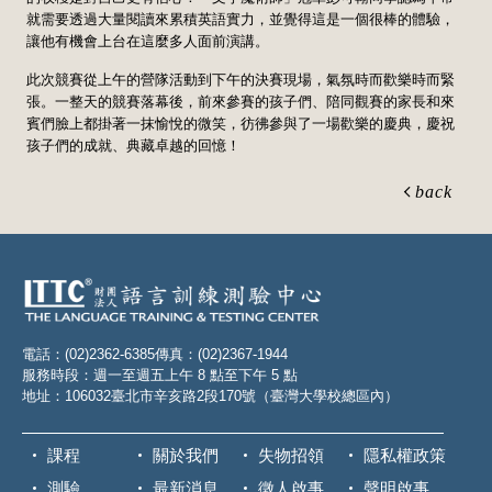
就需要透過大量閱讀來累積英語實力，並覺得這是一個很棒的體驗，
讓他有機會上台在這麼多人面前演講。
此次競賽從上午的營隊活動到下午的決賽現場，氣氛時而歡樂時而緊
張。一整天的競賽落幕後，前來參賽的孩子們、陪同觀賽的家長和來
賓們臉上都掛著一抹愉悅的微笑，彷彿參與了一場歡樂的慶典，慶祝
孩子們的成就、典藏卓越的回憶！
back
電話：(02)2362-6385
傳真：(02)2367-1944
服務時段：週一至週五上午 8 點至下午 5 點
地址：106032臺北市辛亥路2段170號（臺灣大學校總區內）
課程
關於我們
失物招領
隱私權政策
測驗
最新消息
徵人啟事
聲明啟事