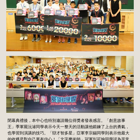
閉幕典禮後，本中心也特別邀請幾位得獎者發表感言。「創意故事
王」季軍龎沅濬同學表示今天一整天的活動讓他鍛鍊了上台的勇氣，
也學習到演講的技巧。「辯才智多星」亞軍李宗錫同學則表示他最大
的收穫是對自己更有信心！「文字魔術師」冠軍彭可翰同學認為平常