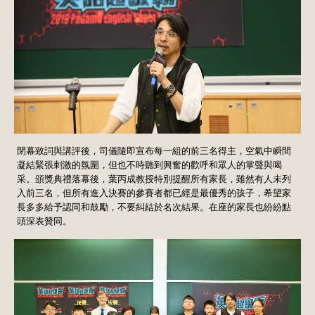
閉幕致詞與講評後，司儀隨即宣布每一組的前三名得主，空氣中瞬間
凝結緊張刺激的氛圍，但也不時聽到興奮的歡呼和眾人的掌聲與喝
采。頒獎典禮落幕後，葉丙成教授特別提醒所有家長，雖然有人未列
入前三名，但所有進入決賽的參賽者都已經是最優秀的孩子，希望家
長多多給予認同和鼓勵，不要糾結於名次結果。在座的家長也紛紛點
頭深表贊同。