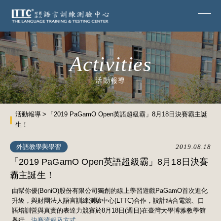
Activities
活動報導
活動報導
「2019 PaGamO Open英語超級霸」8月18日決賽霸主誕
生！
外語教學與學習
2019.08.18
「2019 PaGamO Open英語超級霸」8月18日決賽
霸主誕生！
由幫你優(BoniO)股份有限公司獨創的線上學習遊戲PaGamO首次進化
升級，與財團法人語言訓練測驗中心(LTTC)合作，設計結合電競、口
語培訓營與真實的表達力競賽於8月18日(週日)在臺灣大學博雅教學館
舉行。
決賽流程及方式