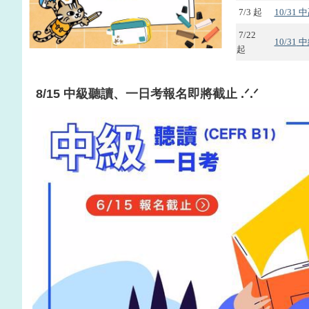
7/3 起
10/3
7
/22
10/31
中
起
8/15 中級聽讀、一日考
報名即將截止 .ᐟ.ᐟ