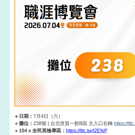
🔸
日期：
7月4日
（六）
🔹
攤位：
238號 (
台北世貿一館B區
主入口右轉
https://lt
🔹
104 x 全民英檢專區：
https://lttc.tw/I2EfpP