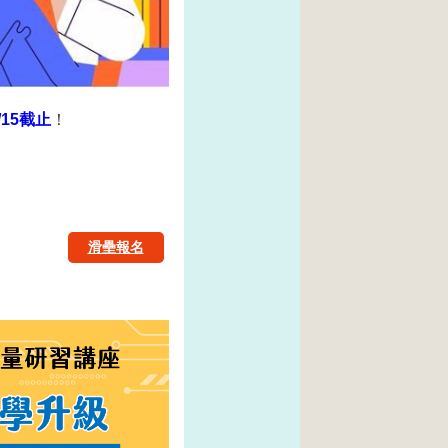
/15截止
！
滑壘報名