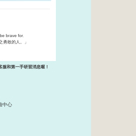

be brave for.
之勇敢的人。」
時客服和第一手研習消息喔！
測驗中心