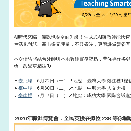
AI時代來臨，備課也要全面升級！生成式AI讓教師能快
生活化對話、產出多元評量，不只省時，更讓課堂變得互
本次研習將結合外師與本地教師實務觀點，帶你操作各類
效、教學更精準🎯
🔹
臺北場
：6月22日（一）📍地點：
臺灣大學 鄭江樓1樓
🔹
臺中場
：6月30日（二）
📍地點：中興大學 人文大樓
🔹
臺南場
：7月 7日（二）
📍地點：成功大學 國際會議
2026年職涯博覽會，全民英檢在攤位 238 等你喔