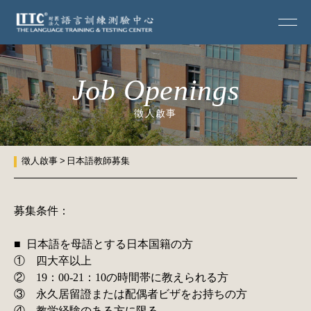
Job Openings
徵人啟事
徵人啟事
日本語教師募集
募集条件：
■ 日本語を母語とする日本国籍の方
① 四大卒以上
② 19：00-21：10の時間帯に教えられる方
③ 永久居留證または配偶者ビザをお持ちの方
④ 教学経験のある方に限る