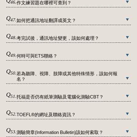
Q
46.
作文練習題在哪裡可查到？
Q
47.
如何把通訊地址翻譯成英文？
Q
48.
考完試後，通訊地址變更，該如何處理？
Q
49.
何時可與ETS聯絡？
Q
50.
若為聽障、視障、肢障或其他特殊情形，該如何報
名？
Q
51.
托福是否仍有紙筆測驗及電腦化測驗CBT？
Q
52.
TOEFL®的網址及聯絡資訊？
Q
53.
測驗簡章(Information Bulletin)該如何索取？