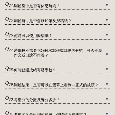
Q
24.
測驗當中是否有休息時間？
Q
25.
測驗時，是否會發鉛筆及擬稿紙？
Q
26.
何時可以使用擬稿紙？
Q
27.
若學校不需要TOEFL®寫作或口說的分數，可否不寫
作文或口說不作答？
Q
28.
何時點選成績寄發學校？
Q
29.
測驗結束，是否可以在螢幕上看到非正式的成績？
Q
30.
每部分的分數及總分多少？
Q
31.
考後多久會收到成績單，何時可上網查詢？