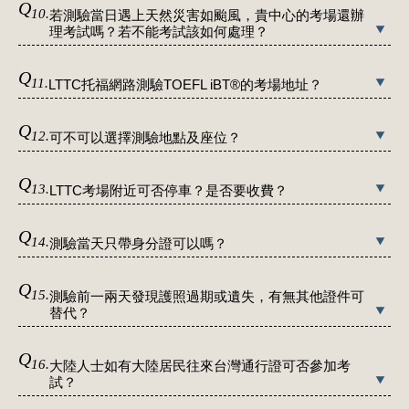
Q
10.
若測驗當日遇上天然災害如颱風，貴中心的考場還辦
理考試嗎？若不能考試該如何處理？
Q
11.
LTTC托福網路測驗TOEFL iBT®的考場地址？
Q
12.
可不可以選擇測驗地點及座位？
Q
13.
LTTC考場附近可否停車？是否要收費？
Q
14.
測驗當天只帶身分證可以嗎？
Q
15.
測驗前一兩天發現護照過期或遺失，有無其他證件可
替代？
Q
16.
大陸人士如有大陸居民往來台灣通行證可否參加考
試？