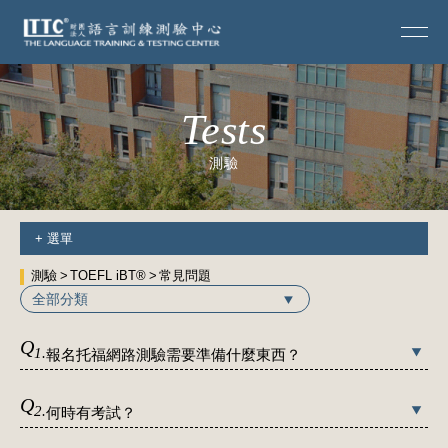
Tests
測驗
+
選單
測驗
TOEFL iBT®
常見問題
全部分類
Q
1.
報名托福網路測驗需要準備什麼東西？
Q
2.
何時有考試？