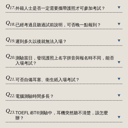
Q
17.
外籍人士是否一定需要攜帶護照才可參加考試？
Q
18.
已經考過且聽過試前說明，可否晚一點報到？
Q
19.
遲到多久以後就無法入場？
Q
20.
測驗當日，發現護照上名字拼音與報名時不同，能否
入場考試？
Q
21.
可否自備耳塞、衛生紙入場考試？
Q
22.
電腦測驗時間多長？
Q
23.
TOEFL iBT®測驗中，耳機突然聽不清楚，該怎麼
辦？