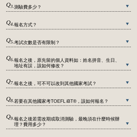
Q
3.
測驗費多少？
Q
4.
報名方式？
Q
5.
考試次數是否有限制？
Q
6.
報名之後，原先留的個人資料如：姓名拼音、生日、
地址有誤，該如何修改？
Q
7.
報名之後，可不可以改到其他國家考試？
Q
8.
若要在其他國家考TOEFL iBT®，該如何報名？
Q
9.
報名之後若需改期或取消測驗，最晚須在什麼時候辦
理？費用多少？