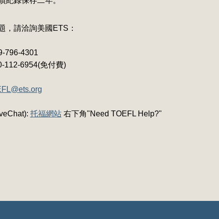
成績紀錄保存二年。
題，請洽詢美國ETS：
-796-4301
12-6954(免付費)
FL@ets.org
eChat):
托福網站
右下角"Need TOEFL Help?"