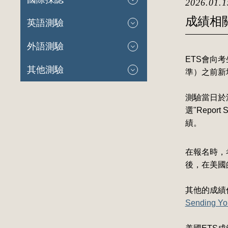
2026.01.1
成績相
英語測驗
外語測驗
ETS會向
其他測驗
準）之前新
測驗當日於
選"Repo
績。
在報名時，
後，在美國
其他的成績
Sending Yo