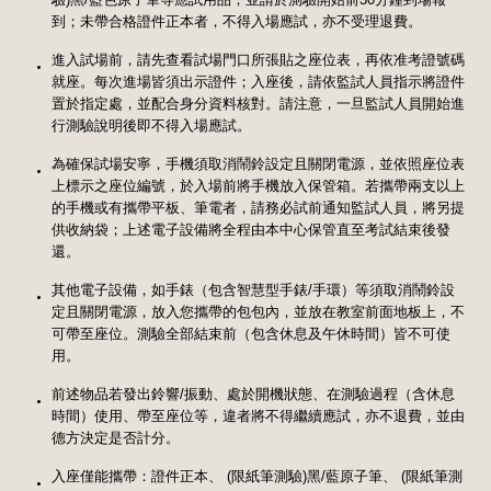
到；未帶合格證件正本者，不得入場應試，亦不受理退費。
進入試場前，請先查看試場門口所張貼之座位表，再依准考證號碼
就座。每次進場皆須出示證件；入座後，請依監試人員指示將證件
置於指定處，並配合身分資料核對。請注意，一旦監試人員開始進
行測驗說明後即不得入場應試。
為確保試場安寧，手機須取消鬧鈴設定且關閉電源，並依照座位表
上標示之座位編號，於入場前將手機放入保管箱。若攜帶兩支以上
的手機或有攜帶平板、筆電者，請務必試前通知監試人員，將另提
供收納袋；上述電子設備將全程由本中心保管直至考試結束後發
還。
其他電子設備，如手錶（包含智慧型手錶/手環）等須取消鬧鈴設
定且關閉電源，放入您攜帶的包包內，並放在教室前面地板上，不
可帶至座位。測驗全部結束前（包含休息及午休時間）皆不可使
用。
前述物品若發出鈴響/振動、處於開機狀態、在測驗過程（含休息
時間）使用、帶至座位等，違者將不得繼續應試，亦不退費，並由
德方決定是否計分。
入座僅能攜帶：證件正本、 (限紙筆測驗)黑/藍原子筆、 (限紙筆測