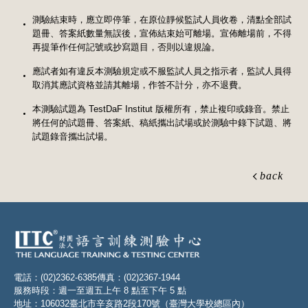
測驗結束時，應立即停筆，在原位靜候監試人員收卷，清點全部試
題冊、答案紙數量無誤後，宣佈結束始可離場。宣佈離場前，不得
再提筆作任何記號或抄寫題目，否則以違規論。
應試者如有違反本測驗規定或不服監試人員之指示者，監試人員得
取消其應試資格並請其離場，作答不計分，亦不退費。
本測驗試題為 TestDaF Institut 版權所有，禁止複印或錄音。禁止
將任何的試題冊、答案紙、稿紙攜出試場或於測驗中錄下試題、將
試題錄音攜出試場。
back
電話：(02)2362-6385
傳真：(02)2367-1944
服務時段：週一至週五上午 8 點至下午 5 點
地址：106032臺北市辛亥路2段170號（臺灣大學校總區內）