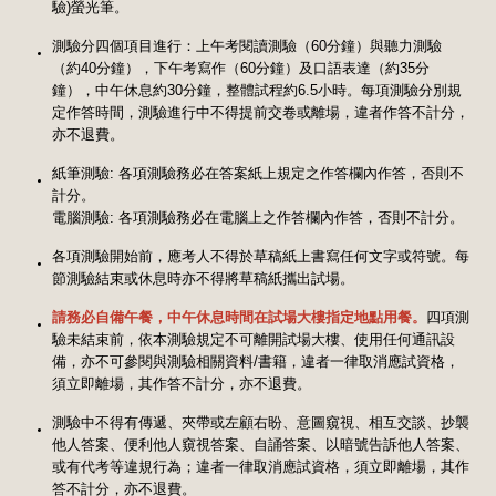
驗)螢光筆。
測驗分四個項目進行：上午考閱讀測驗（60分鐘）與聽力測驗
（約40分鐘），下午考寫作（60分鐘）及口語表達（約35分
鐘），中午休息約30分鐘，整體試程約6.5小時。每項測驗分別規
定作答時間，測驗進行中不得提前交卷或離場，違者作答不計分，
亦不退費。
紙筆測驗: 各項測驗務必在答案紙上規定之作答欄內作答，否則不
計分。
電腦測驗: 各項測驗務必在電腦上之作答欄內作答，否則不計分。
各項測驗開始前，應考人不得於草稿紙上書寫任何文字或符號。每
節測驗結束或休息時亦不得將草稿紙攜出試場。
請務必自備午餐，中午休息時間在試場大樓指定地點用餐。
四項測
驗未結束前，依本測驗規定不可離開試場大樓、使用任何通訊設
備，亦不可參閱與測驗相關資料/書籍，違者一律取消應試資格，
須立即離場，其作答不計分，亦不退費。
測驗中不得有傳遞、夾帶或左顧右盼、意圖窺視、相互交談、抄襲
他人答案、便利他人窺視答案、自誦答案、以暗號告訴他人答案、
或有代考等違規行為；違者一律取消應試資格，須立即離場，其作
答不計分，亦不退費。