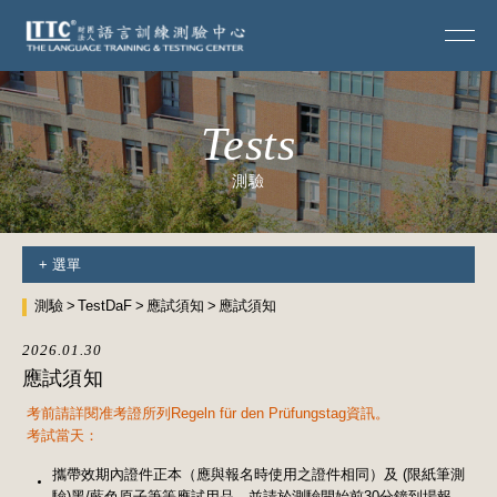
Tests
測驗
+
選單
測驗
TestDaF
應試須知
應試須知
2026.01.30
應試須知
考前請詳閱准考證所列Regeln für den Prüfungstag資訊。
考試當天：
攜帶效期內證件正本（應與報名時使用之證件相同）及 (限紙筆測
驗)黑/藍色原子筆等應試用品，並請於測驗開始前30分鐘到場報