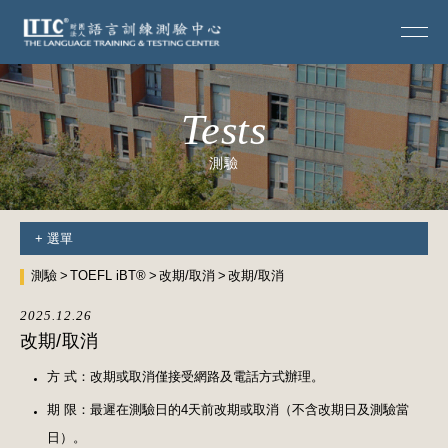
Tests
測驗
+
選單
測驗
TOEFL iBT®
改期/取消
改期/取消
2025.12.26
改期/取消
方 式：改期或取消僅接受網路及電話方式辦理。
期 限：最遲在測驗日的4天前改期或取消（不含改期日及測驗當
日）。