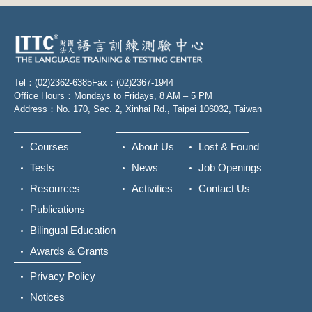
Tel：(02)2362-6385
Fax：(02)2367-1944
Office Hours：Mondays to Fridays, 8 AM – 5 PM
Address：No. 170, Sec. 2, Xinhai Rd., Taipei 106032, Taiwan
Courses
About Us
Lost & Found
Tests
News
Job Openings
Resources
Activities
Contact Us
Publications
Bilingual Education
Awards & Grants
Privacy Policy
Notices